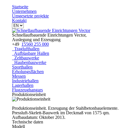
Startseite
Unternehmen
Umgesetzte projekte
Kontakt
Schnellaufbauende Einrichtungen Vector,
Auslegung und Erzeugung
+49
15560 255 000
Traglufthallen
Aufblasbare Hallen
Zeltbauwerke
Haubenbauwerke
Sporthallen
Erholungsflächen
Messen
Industriehallen
Lagerhallen
Flugzeughangars
Produktionseinheit
Produktionseinheit. Erzeugung der Stahlbetonbauelemente.
Pressluft-Skelett-Bauwerk im Deckmaß von 1575 qm.
Aufbaudatum: Oktober 2013.
Technische daten
Modell