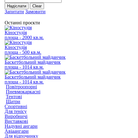
Надіслати
Clear
Запитати
Замовити
Останні проєкти
Кіностудія
площа - 2000 кв.м.
Кіностудія
площа - 500 кв.м.
Баскетбольний майданчик
площа - 1014 кв.м.
Баскетбольний майданчик
площа - 1014 кв.м.
Повітроопорні
Пневмокаркасні
Тентові
Шатри
Спортивні
Для тенісу
Виробничі
Виставкові
Надувні ангари
Авіаангари
Для відпочинку