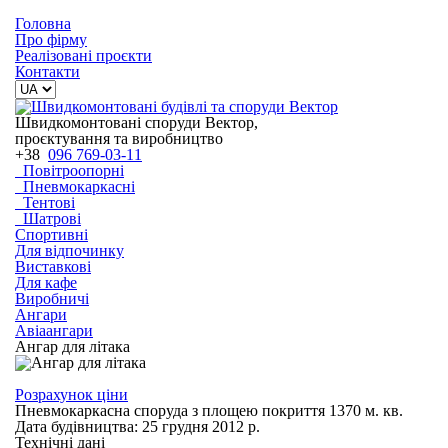
Головна
Про фірму
Реалізовані проєкти
Контакти
Швидкомонтовані споруди Вектор,
проєктування та виробництво
+38
096 769-03-11
Повітроопорні
Пневмокаркасні
Тентові
Шатрові
Спортивні
Для відпочинку
Виставкові
Для кафе
Виробничі
Ангари
Авіаангари
Ангар для літака
Розрахунок ціни
Пневмокаркасна споруда з площею покриття 1370 м. кв.
Дата будівництва: 25 грудня 2012 р.
Технічні дані