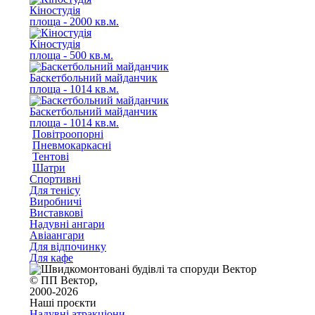
Кіностудія
площа - 2000 кв.м.
Кіностудія
площа - 500 кв.м.
Баскетбольний майданчик
площа - 1014 кв.м.
Баскетбольний майданчик
площа - 1014 кв.м.
Повітроопорні
Пневмокаркасні
Тентові
Шатри
Спортивні
Для тенісу
Виробничі
Виставкові
Надувні ангари
Авіаангари
Для відпочинку
Для кафе
© ПП Вектор,
2000-2026
Наші проєкти
Надувні атракціони