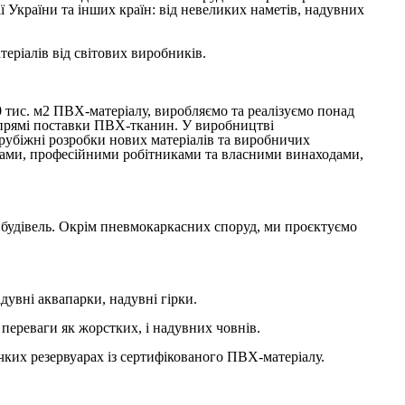
ї України та інших країн: від невеликих наметів, надувних
еріалів від світових виробників.
тис. м2 ПВХ-матеріалу, виробляємо та реалізуємо понад
а прямі поставки ПВХ-тканин. У виробництві
арубіжні розробки нових матеріалів та виробничих
ами, професійними робітниками та власними винаходами,
будівель. Окрім пневмокаркасних споруд, ми проєктуємо
дувні аквапарки, надувні гірки.
переваги як жорстких, і надувних човнів.
чких резервуарах із сертифікованого ПВХ-матеріалу.