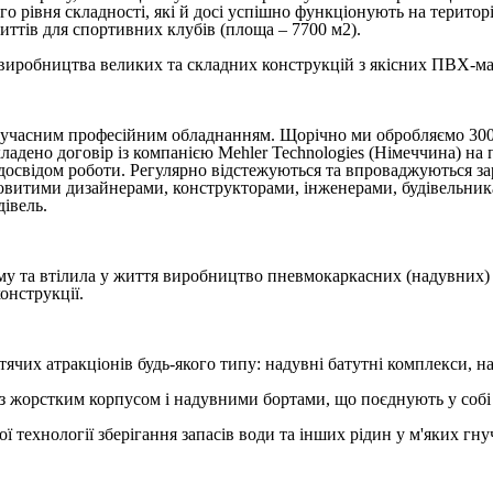
о рівня складності, які й досі успішно функціонують на територі
иттів для спортивних клубів (площа – 7700 м2).
виробництва великих та складних конструкцій з якісних ПВХ-мат
 сучасним професійним обладнанням. Щорічно ми обробляємо 300 
ладено договір із компанією Mehler Technologies (Німеччина) н
а досвідом роботи. Регулярно відстежуються та впроваджуються з
витими дизайнерами, конструкторами, інженерами, будівельник
івель.
у та втілила у життя виробництво пневмокаркасних (надувних) 
онструкції.
их атракціонів будь-якого типу: надувні батутні комплекси, на
 жорстким корпусом і надувними бортами, що поєднують у собі 
 технології зберігання запасів води та інших рідин у м'яких гну