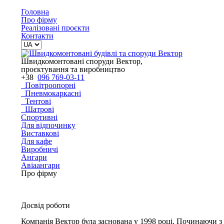
Головна
Про фірму
Реалізовані проєкти
Контакти
Швидкомонтовані споруди Вектор,
проєктування та виробництво
+38
096 769-03-11
Повітроопорні
Пневмокаркасні
Тентові
Шатрові
Спортивні
Для відпочинку
Виставкові
Для кафе
Виробничі
Ангари
Авіаангари
Про фірму
Досвід роботи
Компанія Вектор була заснована у 1998 році. Починаючи з