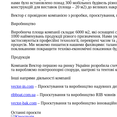
нами було встановлено понад 300 мобільних будівель різног
конструкцій для виставок (площа – 20 м2) до великих накр
Вектор є провідною компанією з розробки, проєктування, 
Виробництво
Виробнича площа компанії складає 6000 м2, які оснащені
1000 найменувань продукції різного призначення. Нами ук
застосовуються професійні технології, перевірені часом т
процесів. Ми можемо пишатися нашими фахівцями: талано
покликаними покращити техніко-економічні показники буд
Продукція
Компанія Вектор першою на ринку України розробила схем
та виробляємо повітроопорні споруди, шатрові та тентові к
Інші напрями діяльності компанії
vector-in.com
– Проєктування та виробництво надувних дитяч
ribboat.com.ua
– Проєктування та виробництво RIB човнів з
vector-bak.com
– Проєктування та виробництво інноваційної
Останні проєкти