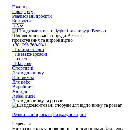
Головна
Про фірму
Реалізовані проєкти
Контакти
Швидкомонтовані споруди Вектор,
проєктування та виробництво
+38
096 769-03-11
Повітроопорні
Пневмокаркасні
Тентові
Шатрові
Спортивні
Для відпочинку
Виставкові
Для кафе
Виробничі
Ангари
Авіаангари
Для відпочинку та розваг
Реалізовані проєкти
Розрахунок ціни
Переваги
Нижча вартість у порівнянні з іншими видами будівель.