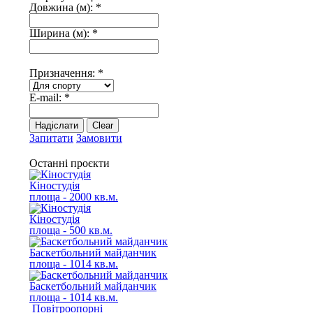
Довжина (м):
*
Ширина (м):
*
Призначення:
*
E-mail:
*
Надіслати
Clear
Запитати
Замовити
Останні проєкти
Кіностудія
площа - 2000 кв.м.
Кіностудія
площа - 500 кв.м.
Баскетбольний майданчик
площа - 1014 кв.м.
Баскетбольний майданчик
площа - 1014 кв.м.
Повітроопорні