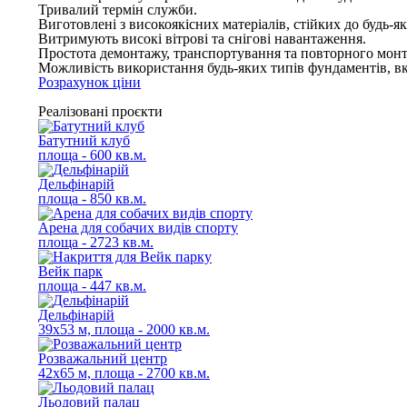
Тривалий термін служби.
Виготовлені з високоякісних матеріалів, стійких до будь
Витримують високі вітрові та снігові навантаження.
Простота демонтажу, транспортування та повторного монт
Можливість використання будь-яких типів фундаментів, в
Розрахунок ціни
Реалізовані проєкти
Батутний клуб
площа - 600 кв.м.
Дельфінарій
площа - 850 кв.м.
Арена для собачих видів спорту
площа - 2723 кв.м.
Вейк парк
площа - 447 кв.м.
Дельфінарій
39х53 м, площа - 2000 кв.м.
Розважальний центр
42х65 м, площа - 2700 кв.м.
Льодовий палац