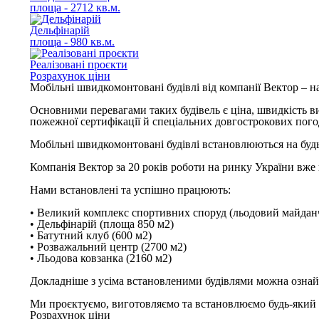
площа - 2712 кв.м.
Дельфінарій
площа - 980 кв.м.
Реалізовані проєкти
Розрахунок ціни
Мобільні швидкомонтовані будівлі від компанії Вектор – на
Основними перевагами таких будівель є ціна, швидкість в
пожежної сертифікації й спеціальних довгострокових пого
Мобільні швидкомонтовані будівлі встановлюються на будь-
Компанія Вектор за 20 років роботи на ринку України вже 
Нами встановлені та успішно працюють:
• Великий комплекс спортивних споруд (льодовий майданч
• Дельфінарій (площа 850 м2)
• Батутний клуб (600 м2)
• Розважальний центр (2700 м2)
• Льодова ковзанка (2160 м2)
Докладніше з усіма встановленими будівлями можна озна
Ми проєктуємо, виготовляємо та встановлюємо будь-який 
Розрахунок ціни