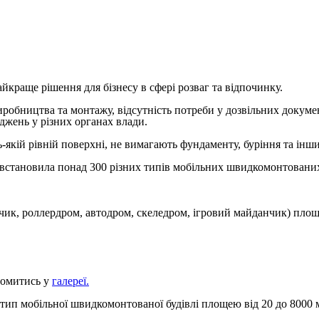
йкраще рішення для бізнесу в сфері розваг та відпочинку.
иробництва та монтажу, відсутність потреби у дозвільних докуме
джень у різних органах влади.
якій рівній поверхні, не вимагають фундаменту, буріння та інши
встановила понад 300 різних типів мобільних швидкомонтованих б
ик, роллердром, автодром, скеледром, ігровий майданчик) пло
йомитись у
галереї.
тип мобільної швидкомонтованої будівлі площею від 20 до 8000 