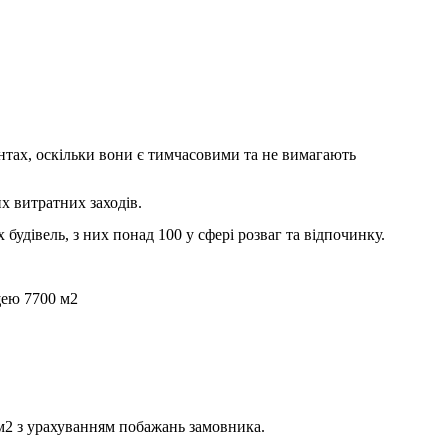
нтах, оскільки вони є тимчасовими та не вимагають
х витратних заходів.
удівель, з них понад 100 у сфері розваг та відпочинку.
щею 7700 м2
м2 з урахуванням побажань замовника.